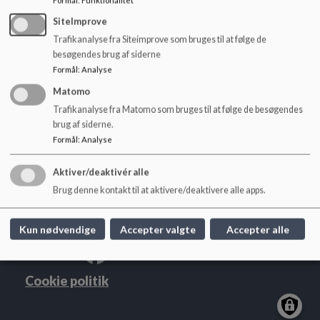
o
l
SiteImprove
d
Trafikanalyse fra Siteimprove som bruges til at følge de
e
besøgendes brug af siderne
t
Formål
:
Analyse
Gudumholm Skole
Aagade 72, 9280 Storvorde
Matomo
Trafikanalyse fra Matomo som bruges til at følge de besøgendes
gudumholmskole@aalborg.dk
brug af siderne.
Skolens kontor: +45 9982 4355
Formål
:
Analyse
Skolens DUS: +45 9352 0436
EAN NR.
5798003747446
Aktiver/deaktivér alle
Tilgængelighedserklæring
Brug denne kontakt til at aktivere/deaktivere alle apps.
Sitemap
Kun nødvendige
Accepter valgte
Accepter alle
Cookie politik