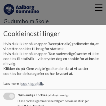
Gudumholm Skole
Cookieindstillinger
G
å
Hvis du klikker på knappen ’Accepter alle’, godkender du, at
Skemaer
t
vi sætter cookies til brug for statistik.
i
Hvis du klikker på knappen ’Kun nødvendige,’ sætter vi ikke
2026/27 - skemaer
l
cookies til statistik – vi benytter dog en cookie for at huske
h
dit valg.
o
Klikker du på ’Gem valgte’ godkender du, at vi sætter
v
Her kan du finde de aktuelle skemaer for 0.-9. klasse på
cookies for de kategorier du har krydset af.
e
skolen.
d
Læs mere i
cookiepolitik
.
i
Dokumenter
n
Nødvendige cookies
(altid nødvendig)
d
Skemaer 2026-27 - første halvår.pdf
Disse cookies gemmer dine valg om cookieindstillinger.
h
Formål
:
Funktionalitet