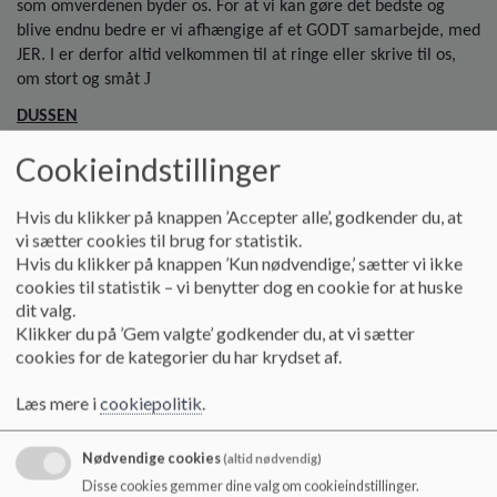
o
som omverdenen byder os. For at vi kan gøre det bedste og
l
blive endnu bedre er vi afhængige af et GODT samarbejde, med
d
JER. I er derfor altid velkommen til at ringe eller skrive til os,
e
J
om stort og småt
t
DUSSEN
DUS er et tilbud til børn fra 0. klasse op til 3.klasse. Der er et
Cookieindstillinger
fritidstilbud til børnene som har til formål at skabe nogle gode
trygge og udviklende rammer for jeres børn. Vi arbejder i DUS
Hvis du klikker på knappen ’Accepter alle’, godkender du, at
med seks pædagogiske temaer:
vi sætter cookies til brug for statistik.
Hvis du klikker på knappen ’Kun nødvendige,’ sætter vi ikke
Barnets alsidige personlige udvikling
cookies til statistik – vi benytter dog en cookie for at huske
Sociale kompetencer
dit valg.
Sprog
Klikker du på ’Gem valgte’ godkender du, at vi sætter
Krop & bevægelse
cookies for de kategorier du har krydset af.
Naturen & naturfænomener
Kulturelle udtryksformer og værdier
Læs mere i
cookiepolitik
.
Herudover vægter vi at give børnene et fristed med STOR
Nødvendige cookies
(altid nødvendig)
mulighed for medinddragelse og tid til at LEGE!
Disse cookies gemmer dine valg om cookieindstillinger.