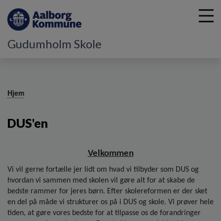
Gudumholm Skole
G
å
Hjem
t
i
DUS'en
l
h
o
v
Velkommen
e
Vi vil gerne fortælle jer lidt om hvad vi tilbyder som DUS og
d
hvordan vi sammen med skolen vil gøre alt for at skabe de
i
bedste rammer for jeres børn. Efter skolereformen er der sket
n
en del på måde vi strukturer os på i DUS og skole. Vi prøver hele
d
tiden, at gøre vores bedste for at tilpasse os de forandringer
h